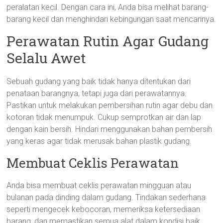
peralatan kecil. Dengan cara ini, Anda bisa melihat barang-
barang kecil dan menghindari kebingungan saat mencarinya.
Perawatan Rutin Agar Gudang
Selalu Awet
Sebuah gudang yang baik tidak hanya ditentukan dari
penataan barangnya, tetapi juga dari perawatannya.
Pastikan untuk melakukan pembersihan rutin agar debu dan
kotoran tidak menumpuk. Cukup semprotkan air dan lap
dengan kain bersih. Hindari menggunakan bahan pembersih
yang keras agar tidak merusak bahan plastik gudang.
Membuat Ceklis Perawatan
Anda bisa membuat ceklis perawatan mingguan atau
bulanan pada dinding dalam gudang. Tindakan sederhana
seperti mengecek kebocoran, memeriksa ketersediaan
barang, dan memastikan semua alat dalam kondisi baik