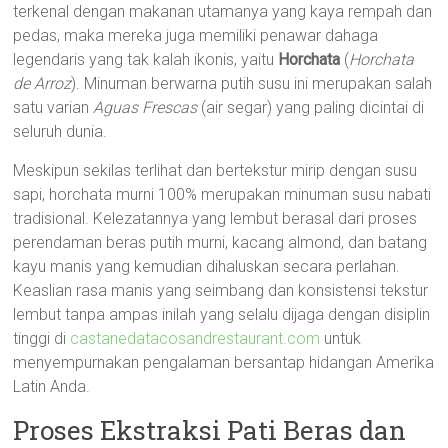
terkenal dengan makanan utamanya yang kaya rempah dan
pedas, maka mereka juga memiliki penawar dahaga
legendaris yang tak kalah ikonis, yaitu
Horchata
(
Horchata
de Arroz
). Minuman berwarna putih susu ini merupakan salah
satu varian
Aguas Frescas
(air segar) yang paling dicintai di
seluruh dunia.
Meskipun sekilas terlihat dan bertekstur mirip dengan susu
sapi, horchata murni 100% merupakan minuman susu nabati
tradisional. Kelezatannya yang lembut berasal dari proses
perendaman beras putih murni, kacang almond, dan batang
kayu manis yang kemudian dihaluskan secara perlahan.
Keaslian rasa manis yang seimbang dan konsistensi tekstur
lembut tanpa ampas inilah yang selalu dijaga dengan disiplin
tinggi di
castanedatacosandrestaurant.com
untuk
menyempurnakan pengalaman bersantap hidangan Amerika
Latin Anda.
Proses Ekstraksi Pati Beras dan