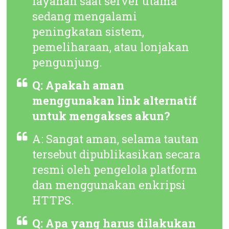
layanan saat server utama
sedang mengalami
peningkatan sistem,
pemeliharaan, atau lonjakan
pengunjung.
Q: Apakah aman
menggunakan link alternatif
untuk mengakses akun?
A: Sangat aman, selama tautan
tersebut dipublikasikan secara
resmi oleh pengelola platform
dan menggunakan enkripsi
HTTPS.
Q: Apa yang harus dilakukan