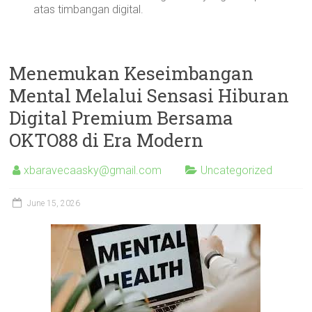
atas timbangan digital.
Menemukan Keseimbangan
Mental Melalui Sensasi Hiburan
Digital Premium Bersama
OKTO88 di Era Modern
xbaravecaasky@gmail.com
Uncategorized
June 15, 2026