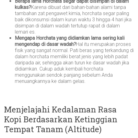
Berapa lama Horchata segar dapat disimpan di dalam
kulkas?
Karena dibuat dari bahan-bahan alami tanpa
tambahan zat pengawet kimia, horchata segar paling
baik dikonsumsi dalam kurun waktu 3 hingga 4 hari jika
disimpan di dalam wadah tertutup rapat di dalam
lemari es.
Mengapa Horchata yang didiamkan lama sering kali
mengendap di dasar wadah?
Hal itu merupakan proses
fisik yang sangat normal. Pati beras yang terkandung di
dalam horchata memiliki berat jenis yang lebih padat
daripada air, sehingga akan turun ke dasar wadah jika
didiamkan. Cukup aduk kembali horchata
menggunakan sendok panjang sebelum Anda
menuangkannya ke dalam gelas.
Menjelajahi Kedalaman Rasa
Kopi Berdasarkan Ketinggian
Tempat Tanam (Altitude)