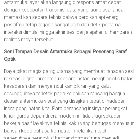
antarmuka layar akan langsung direspons amat cepat
dengan kecepatan transmisi data yang luar biasa lancar,
memastikan secara teknis bahwa percikan api energi
positifmu tetap terjaga sangat utuh dari detik pertama
interaksi dimulai hingga akhir sesi penjelajahan di hamparan
realitas maya tersebut.
Seni Terapan Desain Antarmuka Sebagai Penenang Saraf
Optik
Daya pikat magis paling utama yang membuat tahapan sesi
rekreasi digital ini mampu secara instan menghipnotis batas
kesadaran dan menyembuhkan pikiran yang kalut
sesungguhnya terletak pada kejeniusan rancang bangun
desain antarmuka visual yang disajikan tepat di hadapan
indra penglihatan kita. Para perancang insinyur perangkat
lunak garda depan di era modern ini tidak lagi sekadar
bekerja pasif layaknya teknisi kaku yang bertugas menyusun
barisan kode bahasa komputer, melainkan telah
sepenuhnya berevolusi bertransformasi rupa menjadi