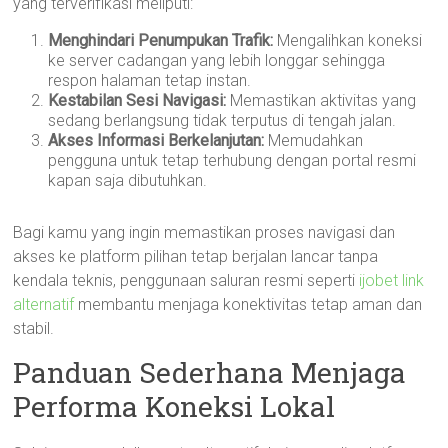
yang terverifikasi meliputi:
Menghindari Penumpukan Trafik:
Mengalihkan koneksi
ke server cadangan yang lebih longgar sehingga
respon halaman tetap instan.
Kestabilan Sesi Navigasi:
Memastikan aktivitas yang
sedang berlangsung tidak terputus di tengah jalan.
Akses Informasi Berkelanjutan:
Memudahkan
pengguna untuk tetap terhubung dengan portal resmi
kapan saja dibutuhkan.
Bagi kamu yang ingin memastikan proses navigasi dan
akses ke platform pilihan tetap berjalan lancar tanpa
kendala teknis, penggunaan saluran resmi seperti
ijobet link
alternatif
membantu menjaga konektivitas tetap aman dan
stabil.
Panduan Sederhana Menjaga
Performa Koneksi Lokal