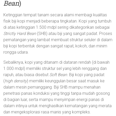
Bean
)
Ketinggian tempat tanam secara alami membagi kualitas
fisik biji kopi menjadi beberapa tingkatan. Kopi yang tumbuh
di atas ketinggian 1.500 mdpl sering dikategorikan sebagai
Strictly Hard Bean
(SHB) atau biji yang sangat padat. Proses
pematangan yang lambat membuat struktur seluler di dalam
biji kopi terbentuk dengan sangat rapat, kokoh, dan minim
rongga udara.
Sebaliknya, kopi yang ditanam di dataran rendah (di bawah
1.000 mdpl) memiliki struktur sel yang lebih renggang dan
rapuh, atau biasa disebut
Soft Bean
. Biji kopi yang padat
(
high density
) memiliki keunggulan besar saat masuk ke
dalam mesin pemanggang. Biji SHB mampu menahan
penetrasi panas konduksi yang tinggi tanpa mudah gosong
di bagian luar, serta mampu menyimpan energi panas di
dalam intinya untuk menghasilkan kematangan yang merata
dan mengeksplorasi rasa manis yang kompleks.