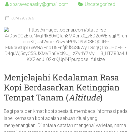
xbaravecaasky@gmail.com
Uncategorized
June 29, 2026
Menjelajahi Kedalaman Rasa
Kopi Berdasarkan Ketinggian
Tempat Tanam (
Altitude
)
Bagi para penikmat kopi spesialti, membaca informasi pada
label kemasan kopi adalah sebuah ritual yang
menyenangkan. Di antara catatan mengenai varietas, nama