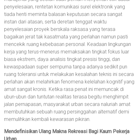
penyelesaian, rentetan komunikasi surel elektronik yang
tiada henti meminta balasan keputusan secara sangat
instan dari atasan, serta deretan tenggat waktu
penyelesaian proyek berskala raksasa yang terasa
bagaikan jerat tak kasatmata yang perlahan namun pasti
mencekik ruang kebebasan personal. Keadaan lingkungan
kerja yang terus-menerus memaksakan tingkat fokus luar
biasa ekstrem, daya analisis tingkat presisi tinggi, dan
kewaspadaan super sempurna tanpa adanya sedikit pun
ruang toleransi untuk melakukan kesalahan teknis ini secara
perlahan akan melahirkan fenomena kelelahan kognitif yang
amat sangat kronis. Ketika rasa penat ini memuncak di
ubun-ubun dan tuntutan realitas terasa begitu menghimpit
jalan pernapasan, masyarakat urban secara naluriah amat
membutuhkan sebuah ruang persinggahan alternatif demi
memulihkan kembali kewarasan pikiran.
Mendefinisikan Ulang Makna Rekreasi Bagi Kaum Pekerja
Urban