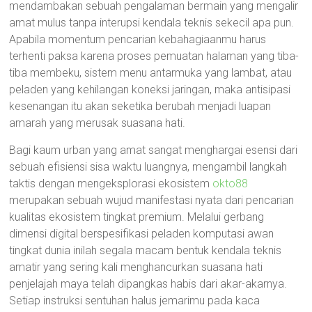
mendambakan sebuah pengalaman bermain yang mengalir
amat mulus tanpa interupsi kendala teknis sekecil apa pun.
Apabila momentum pencarian kebahagiaanmu harus
terhenti paksa karena proses pemuatan halaman yang tiba-
tiba membeku, sistem menu antarmuka yang lambat, atau
peladen yang kehilangan koneksi jaringan, maka antisipasi
kesenangan itu akan seketika berubah menjadi luapan
amarah yang merusak suasana hati.
Bagi kaum urban yang amat sangat menghargai esensi dari
sebuah efisiensi sisa waktu luangnya, mengambil langkah
taktis dengan mengeksplorasi ekosistem
okto88
merupakan sebuah wujud manifestasi nyata dari pencarian
kualitas ekosistem tingkat premium. Melalui gerbang
dimensi digital berspesifikasi peladen komputasi awan
tingkat dunia inilah segala macam bentuk kendala teknis
amatir yang sering kali menghancurkan suasana hati
penjelajah maya telah dipangkas habis dari akar-akarnya.
Setiap instruksi sentuhan halus jemarimu pada kaca