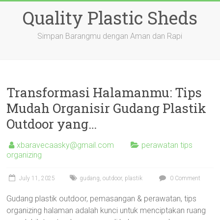
Skip
Quality Plastic Sheds
to
content
Simpan Barangmu dengan Aman dan Rapi
Transformasi Halamanmu: Tips
Mudah Organisir Gudang Plastik
Outdoor yang…
xbaravecaasky@gmail.com
perawatan tips
organizing
July 11, 2025
gudang
,
outdoor
,
plastik
0 Comment
Gudang plastik outdoor, pemasangan & perawatan, tips
organizing halaman adalah kunci untuk menciptakan ruang