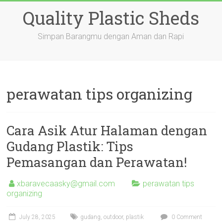
Skip
Quality Plastic Sheds
to
content
Simpan Barangmu dengan Aman dan Rapi
perawatan tips organizing
Cara Asik Atur Halaman dengan
Gudang Plastik: Tips
Pemasangan dan Perawatan!
xbaravecaasky@gmail.com
perawatan tips
organizing
July 28, 2025
gudang
,
outdoor
,
plastik
0 Comment