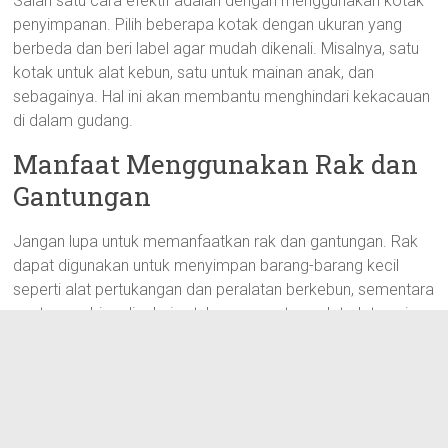
Salah satu cara efektif adalah dengan menggunakan kotak
penyimpanan. Pilih beberapa kotak dengan ukuran yang
berbeda dan beri label agar mudah dikenali. Misalnya, satu
kotak untuk alat kebun, satu untuk mainan anak, dan
sebagainya. Hal ini akan membantu menghindari kekacauan
di dalam gudang.
Manfaat Menggunakan Rak dan
Gantungan
Jangan lupa untuk memanfaatkan rak dan gantungan. Rak
dapat digunakan untuk menyimpan barang-barang kecil
seperti alat pertukangan dan peralatan berkebun, sementara
gantungan bisa dipakai untuk menggantung alat-alat panjang
seperti sekop atau cangkul. Dengan menggunakan rak dan
gantungan, kamu akan memiliki lebih banyak ruang untuk
menyimpan barang dan menghindari tumpukan yang
berantakan.