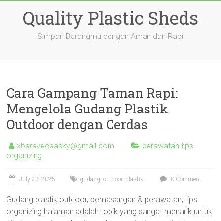
Skip
Quality Plastic Sheds
to
content
Simpan Barangmu dengan Aman dan Rapi
Cara Gampang Taman Rapi:
Mengelola Gudang Plastik
Outdoor dengan Cerdas
xbaravecaasky@gmail.com
perawatan tips
organizing
July 23, 2025
gudang
,
outdoor
,
plastik
0 Comment
Gudang plastik outdoor, pemasangan & perawatan, tips
organizing halaman adalah topik yang sangat menarik untuk