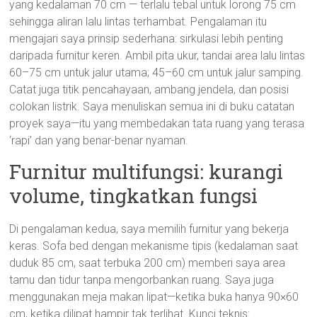
yang kedalaman 70 cm — terlalu tebal untuk lorong 75 cm
sehingga aliran lalu lintas terhambat. Pengalaman itu
mengajari saya prinsip sederhana: sirkulasi lebih penting
daripada furnitur keren. Ambil pita ukur, tandai area lalu lintas
60–75 cm untuk jalur utama; 45–60 cm untuk jalur samping.
Catat juga titik pencahayaan, ambang jendela, dan posisi
colokan listrik. Saya menuliskan semua ini di buku catatan
proyek saya—itu yang membedakan tata ruang yang terasa
‘rapi’ dan yang benar-benar nyaman.
Furnitur multifungsi: kurangi
volume, tingkatkan fungsi
Di pengalaman kedua, saya memilih furnitur yang bekerja
keras. Sofa bed dengan mekanisme tipis (kedalaman saat
duduk 85 cm, saat terbuka 200 cm) memberi saya area
tamu dan tidur tanpa mengorbankan ruang. Saya juga
menggunakan meja makan lipat—ketika buka hanya 90×60
cm, ketika dilipat hampir tak terlihat. Kunci teknis: