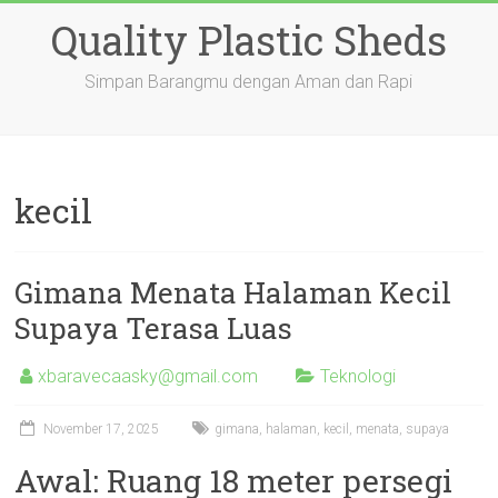
Skip
Quality Plastic Sheds
to
content
Simpan Barangmu dengan Aman dan Rapi
kecil
Gimana Menata Halaman Kecil
Supaya Terasa Luas
xbaravecaasky@gmail.com
Teknologi
November 17, 2025
gimana
,
halaman
,
kecil
,
menata
,
supaya
Awal: Ruang 18 meter persegi