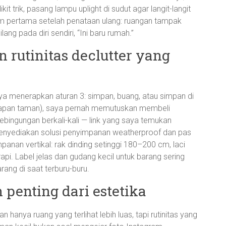
 trik, pasang lampu uplight di sudut agar langit-langit
m pertama setelah penataan ulang: ruangan tampak
ang pada diri sendiri, “Ini baru rumah.”
rutinitas declutter yang
ya menerapkan aturan 3: simpan, buang, atau simpan di
gkapan taman), saya pernah memutuskan membeli
ebingungan berkali-kali — link yang saya temukan
enyediakan solusi penyimpanan weatherproof dan pas
anan vertikal: rak dinding setinggi 180–200 cm, laci
pi. Label jelas dan gudang kecil untuk barang sering
ng di saat terburu-buru.
 penting dari estetika
 hanya ruang yang terlihat lebih luas, tapi rutinitas yang