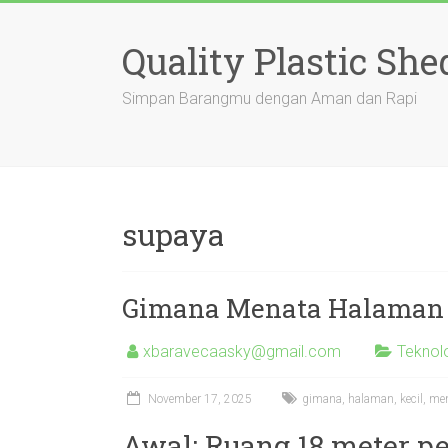
Skip
to
Quality Plastic She
content
Simpan Barangmu dengan Aman dan Rapi
supaya
Gimana Menata Halaman K
xbaravecaasky@gmail.com
Teknol
November 17, 2025
gimana
,
halaman
,
kecil
,
me
Awal: Ruang 18 meter pe