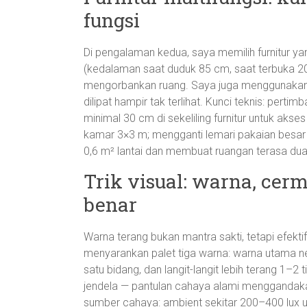
fungsi
Di pengalaman kedua, saya memilih furnitur y
(kedalaman saat duduk 85 cm, saat terbuka 2
mengorbankan ruang. Saya juga menggunakan 
dilipat hampir tak terlihat. Kunci teknis: pert
minimal 30 cm di sekeliling furnitur untuk a
kamar 3×3 m; mengganti lemari pakaian besar
0,6 m² lantai dan membuat ruangan terasa dua k
Trik visual: warna, ce
benar
Warna terang bukan mantra sakti, tetapi efekti
menyarankan palet tiga warna: warna utama net
satu bidang, dan langit-langit lebih terang 1–
jendela — pantulan cahaya alami menggandaka
sumber cahaya: ambient sekitar 200–400 lux unt