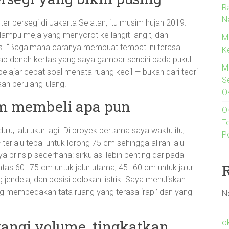
R
N
r persegi di Jakarta Selatan, itu musim hujan 2019.
ampu meja yang menyorot ke langit-langit, dan
M
as. “Bagaimana caranya membuat tempat ini terasa
K
ap denah kertas yang saya gambar sendiri pada pukul
M
lajar cepat soal menata ruang kecil — bukan dari teori
S
an berulang-ulang.
O
um membeli apa pun
O
T
ulu, lalu ukur lagi. Di proyek pertama saya waktu itu,
P
rlalu tebal untuk lorong 75 cm sehingga aliran lalu
 prinsip sederhana: sirkulasi lebih penting daripada
u lintas 60–75 cm untuk jalur utama; 45–60 cm untuk jalur
jendela, dan posisi colokan listrik. Saya menuliskan
ng membedakan tata ruang yang terasa ‘rapi’ dan yang
N
urangi volume, tingkatkan
o