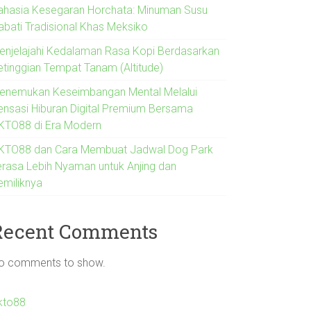
ahasia Kesegaran Horchata: Minuman Susu
abati Tradisional Khas Meksiko
enjelajahi Kedalaman Rasa Kopi Berdasarkan
etinggian Tempat Tanam (Altitude)
enemukan Keseimbangan Mental Melalui
ensasi Hiburan Digital Premium Bersama
KTO88 di Era Modern
KTO88 dan Cara Membuat Jadwal Dog Park
erasa Lebih Nyaman untuk Anjing dan
emiliknya
Recent Comments
o comments to show.
kto88