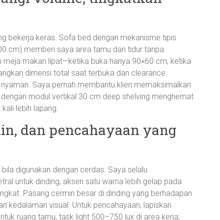
ang bekerja keras. Sofa bed dengan mekanisme tipis
00 cm) memberi saya area tamu dan tidur tanpa
meja makan lipat—ketika buka hanya 90×60 cm, ketika
imbangkan dimensi total saat terbuka dan clearance
kses nyaman. Saya pernah membantu klien memaksimalkan
 dengan modul vertikal 30 cm deep shelving menghemat
ali lebih lapang.
rmin, dan pencahayaan yang
f bila digunakan dengan cerdas. Saya selalu
ral untuk dinding, aksen satu warna lebih gelap pada
2 tingkat. Pasang cermin besar di dinding yang berhadapan
n kedalaman visual. Untuk pencahayaan, lapiskan
uk ruang tamu, task light 500–750 lux di area kerja;