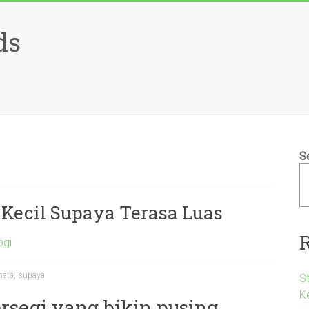
ds
S
ecil Supaya Terasa Luas
ogi
nata
,
supaya
S
K
rsegi yang bikin pusing