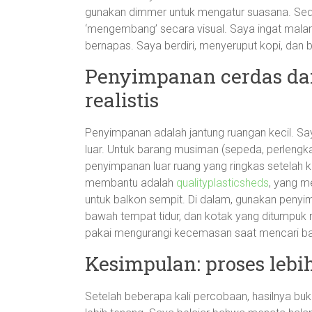
gunakan dimmer untuk mengatur suasana. Sedikit
‘mengembang’ secara visual. Saya ingat mala
bernapas. Saya berdiri, menyeruput kopi, dan bil
Penyimpanan cerdas dan 
realistis
Penyimpanan adalah jantung ruangan kecil. Sa
luar. Untuk barang musiman (sepeda, perlen
penyimpanan luar ruang yang ringkas setelah k
membantu adalah
qualityplasticsheds
, yang m
untuk balkon sempit. Di dalam, gunakan penyimp
bawah tempat tidur, dan kotak yang ditumpuk ra
pakai mengurangi kecemasan saat mencari bara
Kesimpulan: proses lebih
Setelah beberapa kali percobaan, hasilnya bukan