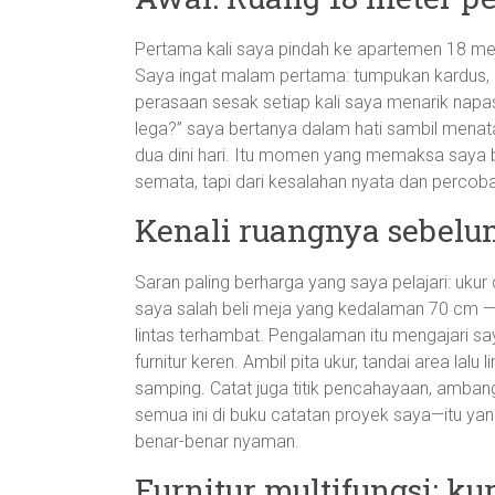
Pertama kali saya pindah ke apartemen 18 mete
Saya ingat malam pertama: tumpukan kardus, l
perasaan sesak setiap kali saya menarik nap
lega?” saya bertanya dalam hati sambil menat
dua dini hari. Itu momen yang memaksa saya be
semata, tapi dari kesalahan nyata dan percoba
Kenali ruangnya sebel
Saran paling berharga yang saya pelajari: ukur d
saya salah beli meja yang kedalaman 70 cm — te
lintas terhambat. Pengalaman itu mengajari saya
furnitur keren. Ambil pita ukur, tandai area lal
samping. Catat juga titik pencahayaan, ambang 
semua ini di buku catatan proyek saya—itu ya
benar-benar nyaman.
Furnitur multifungsi: k