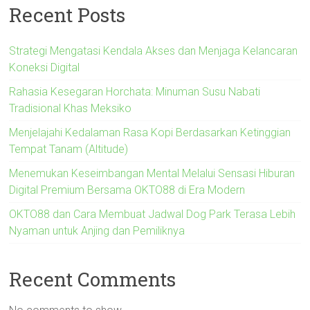
Recent Posts
Strategi Mengatasi Kendala Akses dan Menjaga Kelancaran
Koneksi Digital
Rahasia Kesegaran Horchata: Minuman Susu Nabati
Tradisional Khas Meksiko
Menjelajahi Kedalaman Rasa Kopi Berdasarkan Ketinggian
Tempat Tanam (Altitude)
Menemukan Keseimbangan Mental Melalui Sensasi Hiburan
Digital Premium Bersama OKTO88 di Era Modern
OKTO88 dan Cara Membuat Jadwal Dog Park Terasa Lebih
Nyaman untuk Anjing dan Pemiliknya
Recent Comments