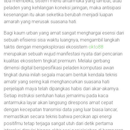
tiba membeku, sistem menu antarmuka yang lambat, atau
peladen yang kehilangan koneksi jaringan, maka antisipasi
kesenangan itu akan seketika berubah menjadi luapan
amarah yang merusak suasana hati.
Bagi kaum urban yang amat sangat menghargai esensi dari
sebuah efisiensi sisa waktu luangnya, mengambil langkah
taktis dengan mengeksplorasi ekosistem
okto88
merupakan sebuah wujud manifestasi nyata dari pencarian
kualitas ekosistem tingkat premium. Melalui gerbang
dimensi digital berspesifikasi peladen komputasi awan
tingkat dunia inilah segala macam bentuk kendala teknis
amatir yang sering kali menghancurkan suasana hati
penjelajah maya telah dipangkas habis dari akar-akarnya.
Setiap instruksi sentuhan halus jemarimu pada kaca
antarmuka layar akan langsung direspons amat cepat
dengan kecepatan transmisi data yang luar biasa lancar,
memastikan secara teknis bahwa percikan api energi
positifmu tetap terjaga sangat utuh dari detik pertama