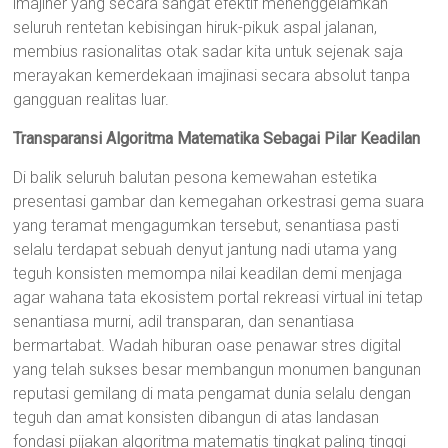
imajiner yang secara sangat efektif menenggelamkan
seluruh rentetan kebisingan hiruk-pikuk aspal jalanan,
membius rasionalitas otak sadar kita untuk sejenak saja
merayakan kemerdekaan imajinasi secara absolut tanpa
gangguan realitas luar.
Transparansi Algoritma Matematika Sebagai Pilar Keadilan
Di balik seluruh balutan pesona kemewahan estetika
presentasi gambar dan kemegahan orkestrasi gema suara
yang teramat mengagumkan tersebut, senantiasa pasti
selalu terdapat sebuah denyut jantung nadi utama yang
teguh konsisten memompa nilai keadilan demi menjaga
agar wahana tata ekosistem portal rekreasi virtual ini tetap
senantiasa murni, adil transparan, dan senantiasa
bermartabat. Wadah hiburan oase penawar stres digital
yang telah sukses besar membangun monumen bangunan
reputasi gemilang di mata pengamat dunia selalu dengan
teguh dan amat konsisten dibangun di atas landasan
fondasi pijakan algoritma matematis tingkat paling tinggi