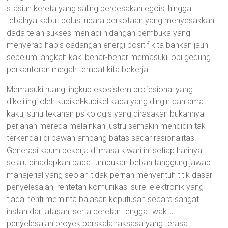
stasiun kereta yang saling berdesakan egois, hingga
tebalnya kabut polusi udara perkotaan yang menyesakkan
dada telah sukses menjadi hidangan pembuka yang
menyerap habis cadangan energi positif kita bahkan jauh
sebelum langkah kaki benar-benar memasuki lobi gedung
perkantoran megah tempat kita bekerja.
Memasuki ruang lingkup ekosistem profesional yang
dikelilingi oleh kubikel-kubikel kaca yang dingin dan amat
kaku, suhu tekanan psikologis yang dirasakan bukannya
perlahan mereda melainkan justru semakin mendidih tak
terkendali di bawah ambang batas sadar rasionalitas.
Generasi kaum pekerja di masa kiwari ini setiap harinya
selalu dihadapkan pada tumpukan beban tanggung jawab
manajerial yang seolah tidak pernah menyentuh titik dasar
penyelesaian, rentetan komunikasi surel elektronik yang
tiada henti meminta balasan keputusan secara sangat
instan dari atasan, serta deretan tenggat waktu
penyelesaian proyek berskala raksasa yang terasa