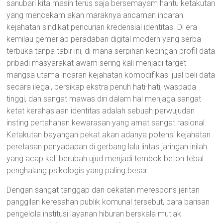
sanubari kita masih terus saja bersemayam hantu ketakutan
yang mencekam akan maraknya ancaman incaran
kejahatan sindikat pencurian kredensial identitas. Di era
kemilau gemerlap peradaban digital modern yang serba
terbuka tanpa tabir ini, di mana serpihan kepingan profil data
pribadi masyarakat awam sering kali menjadi target
mangsa utama incaran kejahatan komodifikasi jual beli data
secara ilegal, bersikap ekstra penuh hati-hati, waspada
tinggi, dan sangat mawas diri dalam hal menjaga sangat
ketat kerahasiaan identitas adalah sebuah perwujudan
insting pertahanan kewarasan yang amat sangat rasional.
Ketakutan bayangan pekat akan adanya potensi kejahatan
peretasan penyadapan di gerbang lalu lintas jaringan inilah
yang acap kali berubah ujud menjadi tembok beton tebal
penghalang psikologis yang paling besar.
Dengan sangat tanggap dan cekatan merespons jeritan
panggilan keresahan publik komunal tersebut, para barisan
pengelola institusi layanan hiburan berskala mutlak