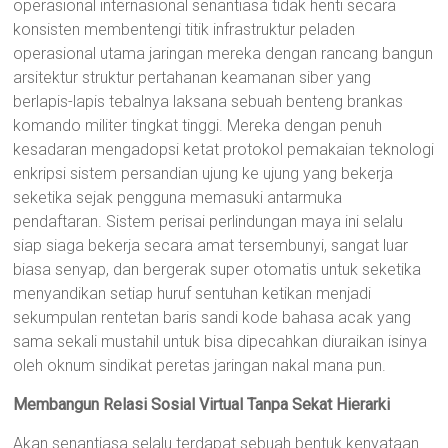
operasional internasional senantiasa tidak henti secara
konsisten membentengi titik infrastruktur peladen
operasional utama jaringan mereka dengan rancang bangun
arsitektur struktur pertahanan keamanan siber yang
berlapis-lapis tebalnya laksana sebuah benteng brankas
komando militer tingkat tinggi. Mereka dengan penuh
kesadaran mengadopsi ketat protokol pemakaian teknologi
enkripsi sistem persandian ujung ke ujung yang bekerja
seketika sejak pengguna memasuki antarmuka
pendaftaran. Sistem perisai perlindungan maya ini selalu
siap siaga bekerja secara amat tersembunyi, sangat luar
biasa senyap, dan bergerak super otomatis untuk seketika
menyandikan setiap huruf sentuhan ketikan menjadi
sekumpulan rentetan baris sandi kode bahasa acak yang
sama sekali mustahil untuk bisa dipecahkan diuraikan isinya
oleh oknum sindikat peretas jaringan nakal mana pun.
Membangun Relasi Sosial Virtual Tanpa Sekat Hierarki
Akan senantiasa selalu terdapat sebuah bentuk kenyataan