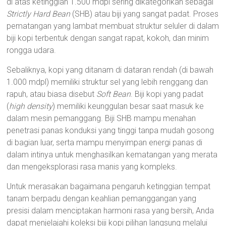
di atas ketinggian 1.500 mdpl sering dikategorikan sebagai
Strictly Hard Bean
(SHB) atau biji yang sangat padat. Proses
pematangan yang lambat membuat struktur seluler di dalam
biji kopi terbentuk dengan sangat rapat, kokoh, dan minim
rongga udara.
Sebaliknya, kopi yang ditanam di dataran rendah (di bawah
1.000 mdpl) memiliki struktur sel yang lebih renggang dan
rapuh, atau biasa disebut
Soft Bean
. Biji kopi yang padat
(
high density
) memiliki keunggulan besar saat masuk ke
dalam mesin pemanggang. Biji SHB mampu menahan
penetrasi panas konduksi yang tinggi tanpa mudah gosong
di bagian luar, serta mampu menyimpan energi panas di
dalam intinya untuk menghasilkan kematangan yang merata
dan mengeksplorasi rasa manis yang kompleks.
Untuk merasakan bagaimana pengaruh ketinggian tempat
tanam berpadu dengan keahlian pemanggangan yang
presisi dalam menciptakan harmoni rasa yang bersih, Anda
dapat menjelajahi koleksi biji kopi pilihan langsung melalui