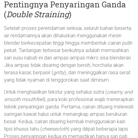
Pentingnya Penyaringan Ganda
(
Double Straining
)
Setelah proses perendaman selesai, seluruh bahan beserta
air rendamannya akan dihaluskan menggunakan mesin
blender berkecepatan tinggi hingga membentuk cairan putih
pekat. Tantangan terbesar berikutnya adalah memisahkan
sari susu nabati ini dari ampas-ampas mikro sisa blenderan.
Jika ampas tidak disaring dengan bersih, horchata akan
terasa kasar, berpasir (
gritty
), dan meninggalkan rasa serat
yang tidak nyaman di tenggorokan saat diminum.
Untuk menghasilkan tekstur yang sehalus sutra (
creamy and
smooth mouthfeel
), para koki profesional wajib menerapkan
teknik penyaringan ganda. Pertama, cairan dituang melewati
saringan kawat halus untuk menangkap ampas berukuran
besar. Kedua, cairan disaring kembali menggunakan kain
tipis khusus tahu (
cheesecloth
) yang dilipat beberapa lapis.
Proses penyaringan kedua ini memastikan hanya sari pati