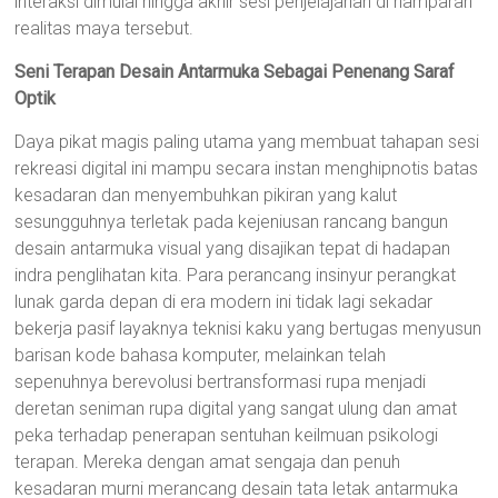
interaksi dimulai hingga akhir sesi penjelajahan di hamparan
realitas maya tersebut.
Seni Terapan Desain Antarmuka Sebagai Penenang Saraf
Optik
Daya pikat magis paling utama yang membuat tahapan sesi
rekreasi digital ini mampu secara instan menghipnotis batas
kesadaran dan menyembuhkan pikiran yang kalut
sesungguhnya terletak pada kejeniusan rancang bangun
desain antarmuka visual yang disajikan tepat di hadapan
indra penglihatan kita. Para perancang insinyur perangkat
lunak garda depan di era modern ini tidak lagi sekadar
bekerja pasif layaknya teknisi kaku yang bertugas menyusun
barisan kode bahasa komputer, melainkan telah
sepenuhnya berevolusi bertransformasi rupa menjadi
deretan seniman rupa digital yang sangat ulung dan amat
peka terhadap penerapan sentuhan keilmuan psikologi
terapan. Mereka dengan amat sengaja dan penuh
kesadaran murni merancang desain tata letak antarmuka