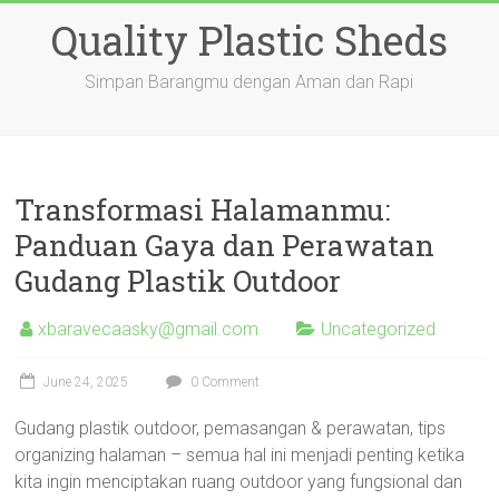
Skip
Quality Plastic Sheds
to
content
Simpan Barangmu dengan Aman dan Rapi
Transformasi Halamanmu:
Panduan Gaya dan Perawatan
Gudang Plastik Outdoor
xbaravecaasky@gmail.com
Uncategorized
June 24, 2025
0 Comment
Gudang plastik outdoor, pemasangan & perawatan, tips
organizing halaman – semua hal ini menjadi penting ketika
kita ingin menciptakan ruang outdoor yang fungsional dan