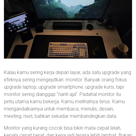
Kalau kamu sering kerja depan layar, ada satu upgrade yang
efeknya sering mengejutkan: monitor. Banyak orang fokus
upgrade laptop, upgrade smartphone, upgrade kursi, tapi
monitor sering dianggap “nanti aja”. Padahal monitor itu
pintu utama kamu bekerja. Kamu melihatnya terus. Kamu
mengandalkannya untuk membaca, menulis, desain,
meeting, riset, bahkan sekadar membandingkan data.
Monitor yang kurang cocok bisa bikin mata cepat lelah,
kepala cepat berat, dan kerja jadi terasa lebih lambat. Bukan