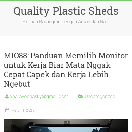
Skip
Quality Plastic Sheds
to
content
Simpan Barangmu dengan Aman dan Rapi
MIO88: Panduan Memilih Monitor
untuk Kerja Biar Mata Nggak
Cepat Capek dan Kerja Lebih
Ngebut
xbaravecaasky@gmail.com
Uncategorized
March 1, 2026