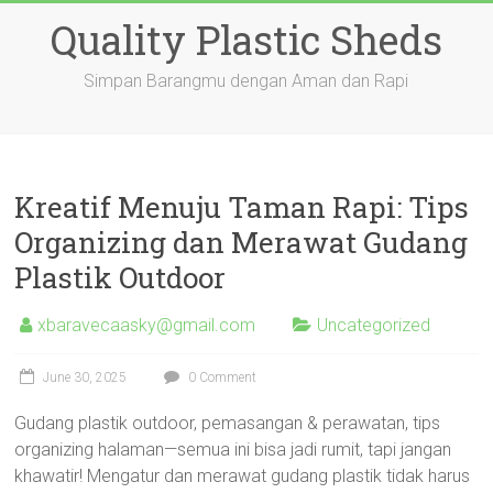
Skip
Quality Plastic Sheds
to
content
Simpan Barangmu dengan Aman dan Rapi
Kreatif Menuju Taman Rapi: Tips
Organizing dan Merawat Gudang
Plastik Outdoor
xbaravecaasky@gmail.com
Uncategorized
June 30, 2025
0 Comment
Gudang plastik outdoor, pemasangan & perawatan, tips
organizing halaman—semua ini bisa jadi rumit, tapi jangan
khawatir! Mengatur dan merawat gudang plastik tidak harus