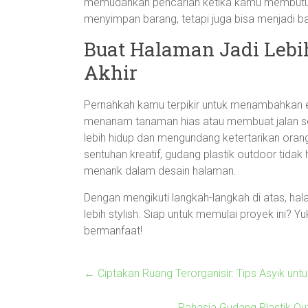
memudahkan pencarian ketika kamu membutuh
menyimpan barang, tetapi juga bisa menjadi b
Buat Halaman Jadi Lebi
Akhir
Pernahkah kamu terpikir untuk menambahkan el
menanam tanaman hias atau membuat jalan se
lebih hidup dan mengundang ketertarikan or
sentuhan kreatif, gudang plastik outdoor tidak 
menarik dalam desain halaman.
Dengan mengikuti langkah-langkah di atas, hal
lebih stylish. Siap untuk memulai proyek ini? 
bermanfaat!
←
Ciptakan Ruang Terorganisir: Tips Asyik unt
Rahasia Gudang Plastik Ou