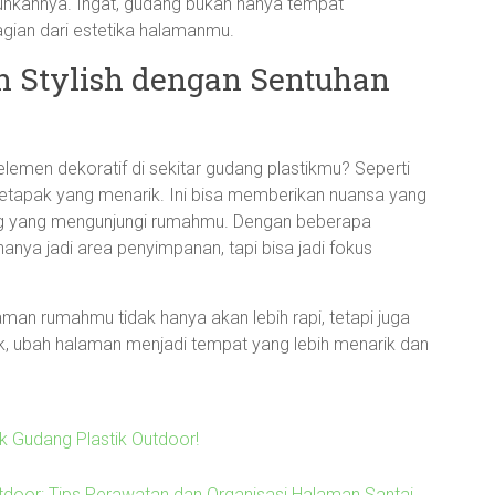
kannya. Ingat, gudang bukan hanya tempat
agian dari estetika halamanmu.
h Stylish dengan Sentuhan
emen dekoratif di sekitar gudang plastikmu? Seperti
tapak yang menarik. Ini bisa memberikan nuansa yang
ang yang mengunjungi rumahmu. Dengan beberapa
hanya jadi area penyimpanan, tapi bisa jadi fokus
aman rumahmu tidak hanya akan lebih rapi, tetapi juga
Yuk, ubah halaman menjadi tempat yang lebih menarik dan
uk Gudang Plastik Outdoor!
tdoor: Tips Perawatan dan Organisasi Halaman Santai
→