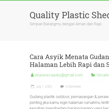
Skip
to
Quality Plastic She
content
Simpan Barangmu dengan Aman dan Rapi
Cara Asyik Menata Gudang
Halaman Lebih Rapi dan S
xbaravecaasky@gmail.com
Uncate
July 1, 2025
0 Comment
Gudang plastik outdoor, pemasangan & perawat
penting jika kamu ingin halaman rumahmu terlihat
kesulitan menghadapi barang-barang yang berteb