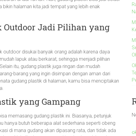
R
sa bikin halaman kita jadi tempat yang lebih enak
N
M
 Outdoor Jadi Pilihan yang
K
M
S
k outdoor disukai banyak orang adalah karena daya
O
 mudah lapuk atau berkarat, sehingga menjadi pilihan
O
elain itu, gudang plastik juga ringan dan mudah
T
 barang-barang yang ingin disimpan dengan aman dari
P
enata gudang plastik di halaman, kamu bisa menciptakan
a.
astik yang Gampang
N
bisa memasang gudang plastik ini. Biasanya, petunjuk
u hanya butuh beberapa alat sederhana seperti obeng
okasi di mana gudang akan dipasang rata, dan tidak ada
o