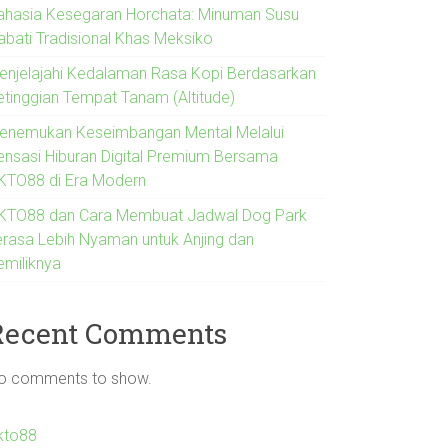
ahasia Kesegaran Horchata: Minuman Susu
abati Tradisional Khas Meksiko
enjelajahi Kedalaman Rasa Kopi Berdasarkan
etinggian Tempat Tanam (Altitude)
enemukan Keseimbangan Mental Melalui
ensasi Hiburan Digital Premium Bersama
KTO88 di Era Modern
KTO88 dan Cara Membuat Jadwal Dog Park
erasa Lebih Nyaman untuk Anjing dan
emiliknya
Recent Comments
o comments to show.
kto88