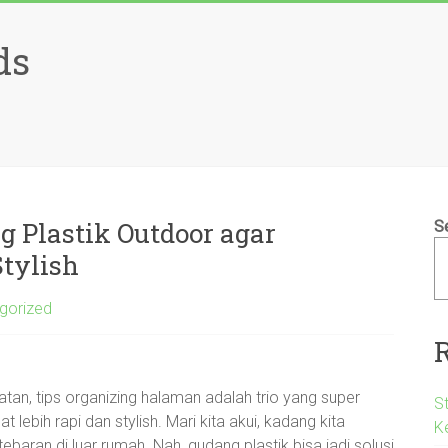
ds
 Plastik Outdoor agar
S
tylish
gorized
an, tips organizing halaman adalah trio yang super
S
 lebih rapi dan stylish. Mari kita akui, kadang kita
K
aran di luar rumah. Nah, gudang plastik bisa jadi solusi