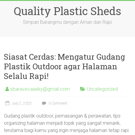
Skip
Quality Plastic Sheds
to
content
Simpan Barangmu dengan Aman dan Rapi
Siasat Cerdas: Mengatur Gudang
Plastik Outdoor agar Halaman
Selalu Rapi!
xbaravecaasky@gmail.com
Uncategorized
July 2, 2025
0 Comment
Gudang plastik outdoor, pemasangan & perawatan, tips
organizing halaman menjadi topik yang sangat menarik,
terutama bagi kamu yang ingin menjaga halaman tetap rapi