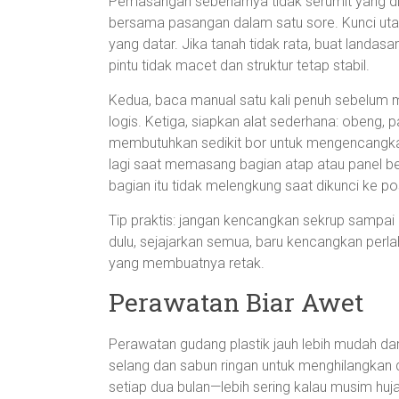
Pemasangan sebenarnya tidak serumit yang di
bersama pasangan dalam satu sore. Kunci utam
yang datar. Jika tanah tidak rata, buat landasan
pintu tidak macet dan struktur tetap stabil.
Kedua, baca manual satu kali penuh sebelum mu
logis. Ketiga, siapkan alat sederhana: obeng, 
membutuhkan sedikit bor untuk mengencangkan
lagi saat memasang bagian atap atau panel bes
bagian itu tidak melengkung saat dikunci ke pos
Tip praktis: jangan kencangkan sekrup sampai
dulu, sejajarkan semua, baru kencangkan perl
yang membuatnya retak.
Perawatan Biar Awet
Perawatan gudang plastik jauh lebih mudah dar
selang dan sabun ringan untuk menghilangkan d
setiap dua bulan—lebih sering kalau musim h