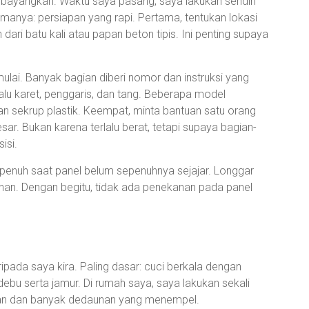
bayangkan. Waktu saya pasang, saya lakukan sendiri
anya: persiapan yang rapi. Pertama, tentukan lokasi
 dari batu kali atau papan beton tipis. Ini penting supaya
lai. Banyak bagian diberi nomor dan instruksi yang
palu karet, penggaris, dan tang. Beberapa model
 sekrup plastik. Keempat, minta bantuan satu orang
ar. Bukan karena terlalu berat, tetapi supaya bagian-
isi.
 penuh saat panel belum sepenuhnya sejajar. Longgar
ahan. Dengan begitu, tidak ada penekanan pada panel
ipada saya kira. Paling dasar: cuci berkala dengan
ebu serta jamur. Di rumah saya, saya lakukan sekali
ujan dan banyak dedaunan yang menempel.