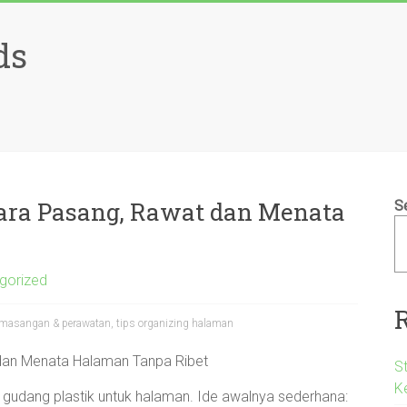
ds
Cara Pasang, Rawat dan Menata
S
gorized
emasangan & perawatan, tips organizing halaman
 dan Menata Halaman Tanpa Ribet
S
K
gudang plastik untuk halaman. Ide awalnya sederhana: