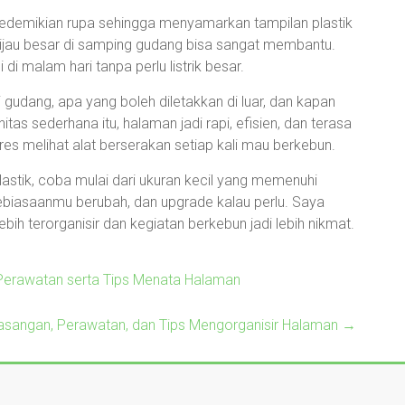
sedemikian rupa sehingga menyamarkan tampilan plastik
ijau besar di samping gudang bisa sangat membantu.
i malam hari tanpa perlu listrik besar.
i gudang, apa yang boleh diletakkan di luar, dan kapan
itas sederhana itu, halaman jadi rapi, efisien, dan terasa
stres melihat alat berserakan setiap kali mau berkebun.
stik, coba mulai dari ukuran kecil yang memenuhi
ebiasaanmu berubah, dan upgrade kalau perlu. Saya
bih terorganisir dan kegiatan berkebun jadi lebih nikmat.
Perawatan serta Tips Menata Halaman
asangan, Perawatan, dan Tips Mengorganisir Halaman
→