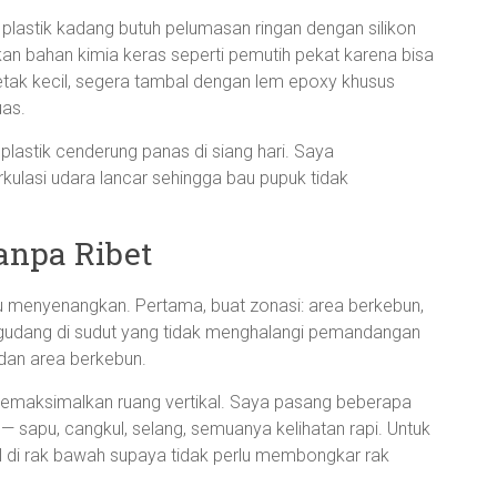
el plastik kadang butuh pelumasan ringan dengan silikon
kan bahan kimia keras seperti pemutih pekat karena bisa
etak kecil, segera tambal dengan lem epoxy khusus
uas.
 plastik cenderung panas di siang hari. Saya
irkulasi udara lancar sehingga bau pupuk tidak
anpa Ribet
u menyenangkan. Pertama, buat zonasi: area berkebun,
 gudang di sudut yang tidak menghalangi pemandangan
 dan area berkebun.
emaksimalkan ruang vertikal. Saya pasang beberapa
g — sapu, cangkul, selang, semuanya kelihatan rapi. Untuk
il di rak bawah supaya tidak perlu membongkar rak