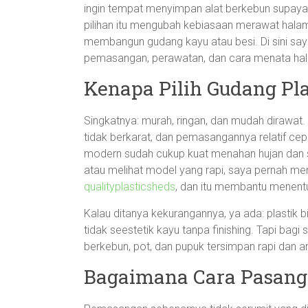
ingin tempat menyimpan alat berkebun supaya 
pilihan itu mengubah kebiasaan merawat halaman
membangun gudang kayu atau besi. Di sini say
pemasangan, perawatan, dan cara menata halam
Kenapa Pilih Gudang Pla
Singkatnya: murah, ringan, dan mudah dirawat. 
tidak berkarat, dan pemasangannya relatif cepat
modern sudah cukup kuat menahan hujan dan si
atau melihat model yang rapi, saya pernah m
qualityplasticsheds
, dan itu membantu menentu
Kalau ditanya kekurangannya, ya ada: plastik 
tidak seestetik kayu tanpa finishing. Tapi bagi
berkebun, pot, dan pupuk tersimpan rapi dan a
Bagaimana Cara Pasang