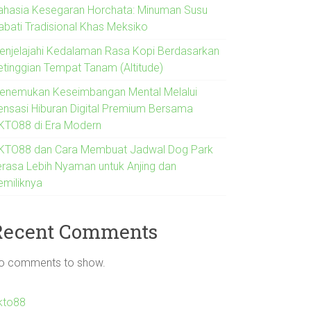
ahasia Kesegaran Horchata: Minuman Susu
abati Tradisional Khas Meksiko
enjelajahi Kedalaman Rasa Kopi Berdasarkan
etinggian Tempat Tanam (Altitude)
enemukan Keseimbangan Mental Melalui
ensasi Hiburan Digital Premium Bersama
KTO88 di Era Modern
KTO88 dan Cara Membuat Jadwal Dog Park
erasa Lebih Nyaman untuk Anjing dan
emiliknya
Recent Comments
o comments to show.
kto88