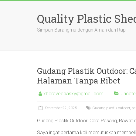
Skip
to
Quality Plastic She
content
Simpan Barangmu dengan Aman dan Rapi
Gudang Plastik Outdoor: 
Halaman Tanpa Ribet
xbaravecaasky@gmail.com
Uncate
September 22, 2025
Gudang plastik outdoor, p
Gudang Plastik Outdoor: Cara Pasang, Rawat
Saya ingat pertama kali memutuskan membeli 