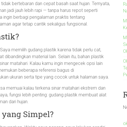
tidak bertebaran dan cepat basah saat hujan. Ternyata,
R
 jadi jauh lebih rapi — tanpa harus repot seperti
N
a ingin berbagi pengalaman praktis tentang
M
an agar tetap cantik sekaligus fungsional.
K
stik?
M
S
Saya memilih gudang plastik karena tidak perlu cat,
O
 dibandingkan material lain. Selain itu, bahan plastik
O
nar matahari. Kalau kamu ingin mengecek opsi lain
T
enemukan beberapa referensi bagus di
P
kan ukuran serta tipe yang cocok untuk halaman saya.
bisa memuai kalau terkena sinar matahari ekstrem dan
 saya, fungsi lebih penting: gudang plastik membuat alat
man dari hujan.
N
 yang Simpel?
o