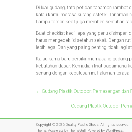
Di luar gudang, tata pot dan tanaman rambat 
kalau kamu merasa kurang estetik. Tanaman h
Lampu taman kecil juga memberi sentuhan rapi d
Buat checklist kecil: apa yang perlu disimpan d
harus mengecek isi setahun sekali. Dengan rutin
lebih lega. Dan yang paling penting: tidak lagi 
Kalau kamu baru berpikir memasang gudang pla
kebutuhan dasar. Kemudian lihat bagaimana k
senang dengan keputusan ini; halaman terasa le
←
Gudang Plastik Outdoor: Pemasangan dan 
Gudang Plastik Outdoor Pem
Copyright © 2026
Quality Plastic Sheds
. All rights reserved.
Theme:
Accelerate
by ThemeGrill. Powered by
WordPress
.