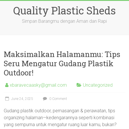
Skip
Quality Plastic Sheds
to
content
Simpan Barangmu dengan Aman dan Rapi
Maksimalkan Halamanmu: Tips
Seru Mengatur Gudang Plastik
Outdoor!
xbaravecaasky@gmail.com
Uncategorized
June 24, 2025
0 Comment
Gudang plastik outdoor, pemasangan & perawatan, tips
organizing halaman—kedengarannya seperti kombinasi
yang sempurna untuk mengatur ruang luar kamu, bukan?