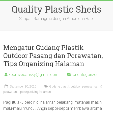
Skip
Quality Plastic Sheds
to
content
Simpan Barangmu dengan Aman dan Rapi
Mengatur Gudang Plastik
Outdoor Pasang dan Perawatan,
Tips Organizing Halaman
xbaravecaasky@gmail.com
Uncategorized
September 30, 2025
Gudang plastik outdoor, pemasangan &
perawatan, tips organizing halaman
Pagi itu aku berdiri di halaman belakang, matahari masih
malu-malu muncul. Angin sepoi-sepoi membawa aroma