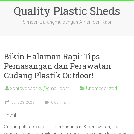
Skip
Quality Plastic Sheds
to
content
Simpan Barangmu dengan Aman dan Rapi
Bikin Halaman Rapi: Tips
Pemasangan dan Perawatan
Gudang Plastik Outdoor!
xbaravecaasky@gmail.com
Uncategorized
June 23, 2025
0 Comment
“`html
Gudang plastik outdoor, pemasangan & perawatan, tips
organizing halaman—kalimat ini seperti rangkaian kata yang