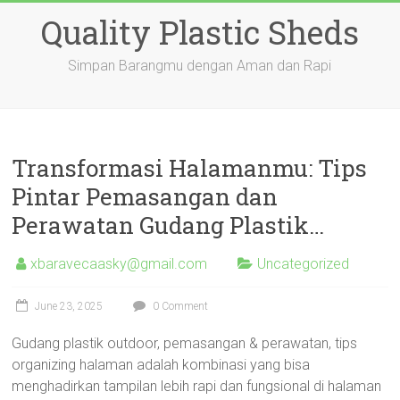
Skip
Quality Plastic Sheds
to
content
Simpan Barangmu dengan Aman dan Rapi
Transformasi Halamanmu: Tips
Pintar Pemasangan dan
Perawatan Gudang Plastik…
xbaravecaasky@gmail.com
Uncategorized
June 23, 2025
0 Comment
Gudang plastik outdoor, pemasangan & perawatan, tips
organizing halaman adalah kombinasi yang bisa
menghadirkan tampilan lebih rapi dan fungsional di halaman