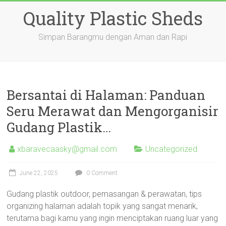
Skip
Quality Plastic Sheds
to
content
Simpan Barangmu dengan Aman dan Rapi
Bersantai di Halaman: Panduan
Seru Merawat dan Mengorganisir
Gudang Plastik…
xbaravecaasky@gmail.com
Uncategorized
June 22, 2025
0 Comment
Gudang plastik outdoor, pemasangan & perawatan, tips
organizing halaman adalah topik yang sangat menarik,
terutama bagi kamu yang ingin menciptakan ruang luar yang