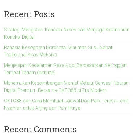
Recent Posts
Strategi Mengatasi Kendala Akses dan Menjaga Kelancaran
Koneksi Digital
Rahasia Kesegaran Horchata: Minuman Susu Nabati
Tradisional Khas Meksiko
Menjelajahi Kedalaman Rasa Kopi Berdasarkan Ketinggian
Tempat Tanam (Altitude)
Menemukan Keseimbangan Mental Melalui Sensasi Hiburan
Digital Premium Bersama OKTO88 di Era Modern
OKTO88 dan Cara Membuat Jadwal Dog Park Terasa Lebih
Nyaman untuk Anjing dan Pemiliknya
Recent Comments