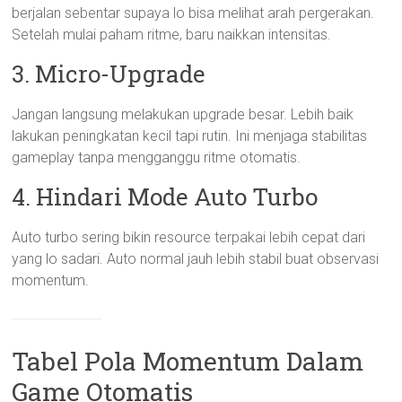
berjalan sebentar supaya lo bisa melihat arah pergerakan.
Setelah mulai paham ritme, baru naikkan intensitas.
3. Micro-Upgrade
Jangan langsung melakukan upgrade besar. Lebih baik
lakukan peningkatan kecil tapi rutin. Ini menjaga stabilitas
gameplay tanpa mengganggu ritme otomatis.
4. Hindari Mode Auto Turbo
Auto turbo sering bikin resource terpakai lebih cepat dari
yang lo sadari. Auto normal jauh lebih stabil buat observasi
momentum.
Tabel Pola Momentum Dalam
Game Otomatis