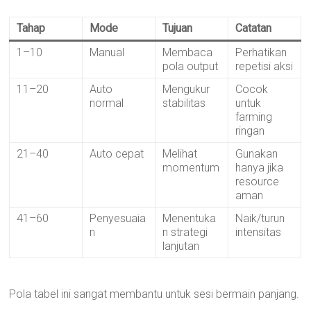
Tahap
Mode
Tujuan
Catatan
1–10
Manual
Membaca
Perhatikan
pola output
repetisi aksi
11–20
Auto
Mengukur
Cocok
normal
stabilitas
untuk
farming
ringan
21–40
Auto cepat
Melihat
Gunakan
momentum
hanya jika
resource
aman
41–60
Penyesuaia
Menentuka
Naik/turun
n
n strategi
intensitas
lanjutan
Pola tabel ini sangat membantu untuk sesi bermain panjang.