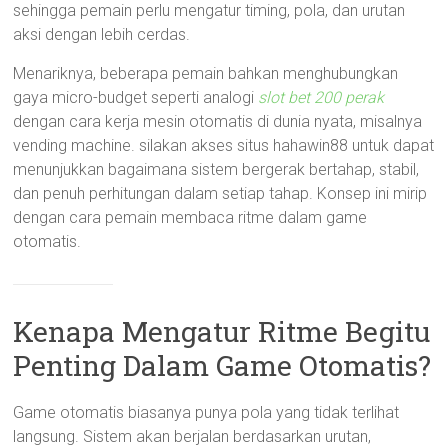
sehingga pemain perlu mengatur timing, pola, dan urutan
aksi dengan lebih cerdas.
Menariknya, beberapa pemain bahkan menghubungkan
gaya micro-budget seperti analogi
slot bet 200 perak
dengan cara kerja mesin otomatis di dunia nyata, misalnya
vending machine. silakan akses situs hahawin88 untuk dapat
menunjukkan bagaimana sistem bergerak bertahap, stabil,
dan penuh perhitungan dalam setiap tahap. Konsep ini mirip
dengan cara pemain membaca ritme dalam game
otomatis.
Kenapa Mengatur Ritme Begitu
Penting Dalam Game Otomatis?
Game otomatis biasanya punya pola yang tidak terlihat
langsung. Sistem akan berjalan berdasarkan urutan,