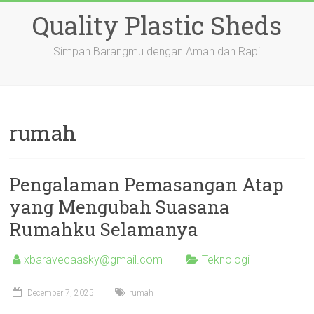
Skip
Quality Plastic Sheds
to
content
Simpan Barangmu dengan Aman dan Rapi
rumah
Pengalaman Pemasangan Atap
yang Mengubah Suasana
Rumahku Selamanya
xbaravecaasky@gmail.com
Teknologi
December 7, 2025
rumah