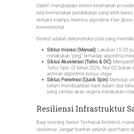
Dalam menghadapi sistem keamanan provider y
kita memerlukan pendekatan yang lebih luwe
terbukti mampu memicu algoritma
Free Spins
konvensional.
Berikut adalah dekonstruksi pola yang memilik
Siklus Inisiasi (Manual):
Lakukan 15-20 put
melakukan “ping” terhadap algoritma mes
Siklus Akselerasi (Turbo & DC):
Mengaktifk
Turbo Spin. Di tahun 2026, fitur DC bukan 
antrean algoritma
bonus stage
.
Siklus Penetrasi (Quick Spin):
Menutup uru
belum membuahkan hasil dalam dua siklus,
yang cerdas akan segera melakukan rota
Resiliensi Infrastruktur 
Bagi seorang Senior Technical Architect, man
resilience
. Jangan biarkan seluruh aset habis d