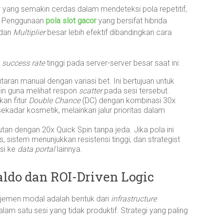
ang semakin cerdas dalam mendeteksi pola repetitif,
s. Penggunaan
pola slot gacor
yang bersifat hibrida
dan
Multiplier
besar lebih efektif dibandingkan cara
i
success rate
tinggi pada server-server besar saat ini:
aran manual dengan variasi bet. Ini bertujuan untuk
in guna melihat respon
scatter
pada sesi tersebut.
an fitur
Double Chance
(DC) dengan kombinasi 30x
sekadar kosmetik, melainkan jalur prioritas dalam
tan dengan 20x Quick Spin tanpa jeda. Jika pola ini
 sistem menunjukkan resistensi tinggi, dan strategist
si ke
data portal
lainnya.
Saldo dan ROI-Driven Logic
ajemen modal adalah bentuk dari
infrastructure
alam satu sesi yang tidak produktif. Strategi yang paling