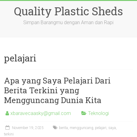
Skip
Quality Plastic Sheds
to
content
Simpan Barangmu dengan Aman dan Rapi
pelajari
Apa yang Saya Pelajari Dari
Berita Terkini yang
Mengguncang Dunia Kita
xbaravecaasky@gmail.com
Teknologi
November 19, 2025
berita
,
mengguncang
,
pelajari
,
saya
,
terkini