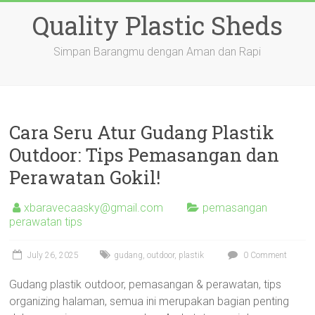
Skip
Quality Plastic Sheds
to
content
Simpan Barangmu dengan Aman dan Rapi
Cara Seru Atur Gudang Plastik
Outdoor: Tips Pemasangan dan
Perawatan Gokil!
xbaravecaasky@gmail.com
pemasangan
perawatan tips
July 26, 2025
gudang
,
outdoor
,
plastik
0 Comment
Gudang plastik outdoor, pemasangan & perawatan, tips
organizing halaman, semua ini merupakan bagian penting