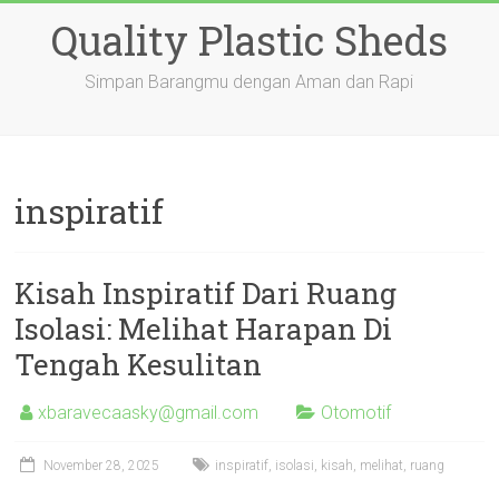
Skip
Quality Plastic Sheds
to
content
Simpan Barangmu dengan Aman dan Rapi
inspiratif
Kisah Inspiratif Dari Ruang
Isolasi: Melihat Harapan Di
Tengah Kesulitan
xbaravecaasky@gmail.com
Otomotif
November 28, 2025
inspiratif
,
isolasi
,
kisah
,
melihat
,
ruang