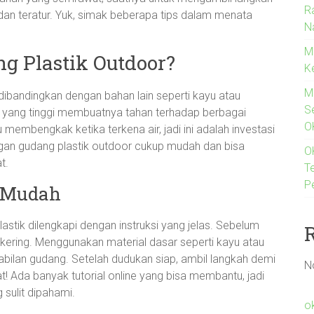
R
 dan teratur. Yuk, simak beberapa tips dalam menata
N
M
 Plastik Outdoor?
K
M
dibandingkan dengan bahan lain seperti kayu atau
S
 yang tinggi membuatnya tahan terhadap berbagai
O
 membengkak ketika terkena air, jadi ini adalah investasi
angan gudang plastik outdoor cukup mudah dan bisa
O
t.
T
P
 Mudah
tik dilengkapi dengan instruksi yang jelas. Sebelum
n kering. Menggunakan material dasar seperti kayu atau
bilan gudang. Setelah dudukan siap, ambil langkah demi
N
t! Ada banyak tutorial online yang bisa membantu, jadi
 sulit dipahami.
o