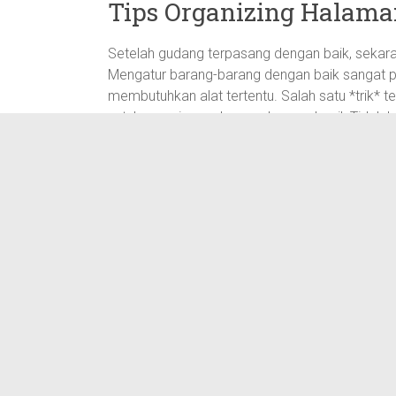
Tips Organizing Halam
Setelah gudang terpasang dengan baik, sekara
Mengatur barang-barang dengan baik sangat pe
membutuhkan alat tertentu. Salah satu *trik* 
untuk menyimpan barang-barang kecil. Tidak 
dalam mencari. Label setiap kotak dengan je
kamu butuhkan.
Membuat Zona Penyimpa
Pikirkan tentang jenis barang yang akan disim
zona atau kategori untuk setiap item. Misalnya
bahan pembersih semuanya di zone tersendiri
lebih mudah mengambil dan mengembalikan k
lebih teratur dan rapi. Ini sangat berfungsi ag
Perawatan Rutin untuk 