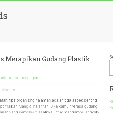
ds
tis Merapikan Gudang Plastik
S
k outdoor pemasangan
0 Comment
an, tips organizing halaman adalah tiga aspek penting
S
ngoptimalkan ruang di halaman. Jika kamu merasa gudang
K
nan yang semrawut, saatnya untuk mengambil langkah-