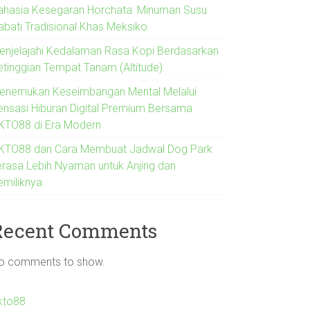
ahasia Kesegaran Horchata: Minuman Susu
abati Tradisional Khas Meksiko
enjelajahi Kedalaman Rasa Kopi Berdasarkan
etinggian Tempat Tanam (Altitude)
enemukan Keseimbangan Mental Melalui
ensasi Hiburan Digital Premium Bersama
KTO88 di Era Modern
KTO88 dan Cara Membuat Jadwal Dog Park
erasa Lebih Nyaman untuk Anjing dan
emiliknya
Recent Comments
o comments to show.
kto88