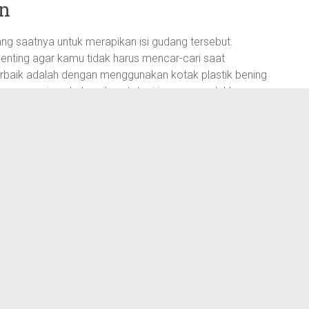
an
ng saatnya untuk merapikan isi gudang tersebut.
nting agar kamu tidak harus mencar-cari saat
terbaik adalah dengan menggunakan kotak plastik bening
hanya menjaga kebersihan, tetapi juga memudahkanmu
las sehingga kamu bisa langsung menemukan apa yang
nan
pan. Salah satu cara efektif adalah dengan membuat
, kumpulkan alat berkebun, peralatan olahraga, dan
. Dengan membagi ruang penyimpanan ini, kamu akan
embali barang-barang sehingga menjadikan gudang
ar tidak ada barang yang tercecer di sudut-sudut gudang.
Gudang Plastik