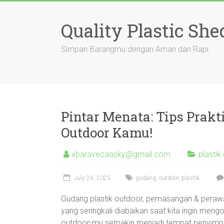
Skip
to
Quality Plastic She
content
Simpan Barangmu dengan Aman dan Rapi
Pintar Menata: Tips Prak
Outdoor Kamu!
xbaravecaasky@gmail.com
plasti
July 24, 2025
gudang
,
outdoor
,
plastik
Gudang plastik outdoor, pemasangan & perawat
yang seringkali diabaikan saat kita ingin me
outdoor-mu semakin menjadi tempat penyimpa