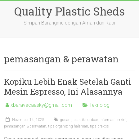
Skip
Quality Plastic Sheds
to
content
Simpan Barangmu dengan Aman dan Rapi
pemasangan & perawatan
Kopiku Lebih Enak Setelah Ganti
Mesin Espresso, Ini Alasannya
xbaravecaasky@gmail.com
Teknologi
November 14, 2025
gudang plastik outdoor
,
informasi terkini
,
pemasangan & perawatan
,
tips organizing halaman
,
tips praktis