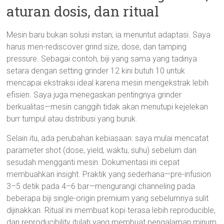
aturan dosis, dan ritual
Mesin baru bukan solusi instan; ia menuntut adaptasi. Saya
harus men-rediscover grind size, dose, dan tamping
pressure. Sebagai contoh, biji yang sama yang tadinya
setara dengan setting grinder 12 kini butuh 10 untuk
mencapai ekstraksi ideal karena mesin mengekstrak lebih
efisien. Saya juga menegaskan pentingnya grinder
berkualitas—mesin canggih tidak akan menutupi kejelekan
burr tumpul atau distribusi yang buruk.
Selain itu, ada perubahan kebiasaan: saya mulai mencatat
parameter shot (dose, yield, waktu, suhu) sebelum dan
sesudah mengganti mesin. Dokumentasi ini cepat
membuahkan insight. Praktik yang sederhana—pre-infusion
3–5 detik pada 4–6 bar—mengurangi channeling pada
beberapa biji single-origin premiuim yang sebelumnya sulit
dijinakkan. Ritual ini membuat kopi terasa lebih reproducible,
dan reproducibility itulah yang membuat pengalaman minum