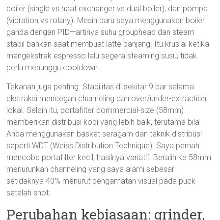
boiler (single vs heat exchanger vs dual boiler), dan pompa
(vibration vs rotary). Mesin baru saya menggunakan boiler
ganda dengan PID—artinya suhu grouphead dan steam
stabil bahkan saat membuat latte panjang. Itu krusial ketika
mengekstrak espresso lalu segera steaming susu; tidak
perlu menunggu cooldown.
Tekanan juga penting. Stabilitas di sekitar 9 bar selama
ekstraksi mencegah channeling dan over/under-extraction
lokal. Selain itu, portafilter commercial-size (58mm)
memberikan distribusi kopi yang lebih baik, terutama bila
Anda menggunakan basket seragam dan teknik distribusi
seperti WDT (Weiss Distribution Technique). Saya pernah
mencoba portafilter kecil; hasilnya variatif. Beralih ke 58mm
menurunkan channeling yang saya alami sebesar
setidaknya 40% menurut pengamatan visual pada puck
setelah shot.
Perubahan kebiasaan: grinder,