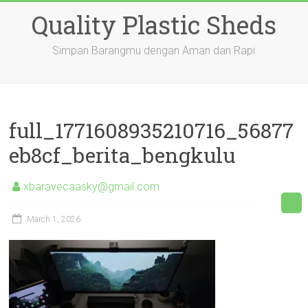
Skip
Quality Plastic Sheds
to
content
Simpan Barangmu dengan Aman dan Rapi
full_1771608935210716_56877
eb8cf_berita_bengkulu
xbaravecaasky@gmail.com
March 1, 2026